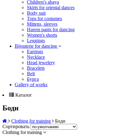
Children's abaya
Skirts for oriental dances
Body suit
Tops for costumes
Mittens, sleeves
Harem pants for dancing
Women's shorts
Leggings
Bijouterie for dancing
Earrings
Necklace
Head jewelery
Bracelets
Belt
Бурга
Gallery of works
Каталог
Боди
Сlothing for training
Боди
Сортировать
Сlothing for training