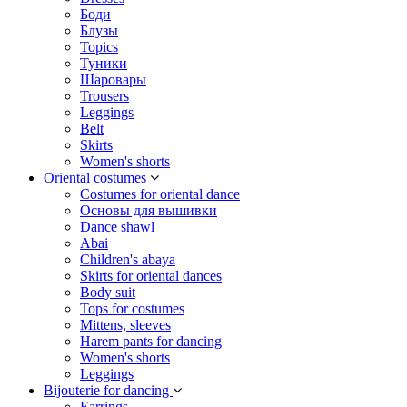
Боди
Блузы
Topics
Туники
Шаровары
Trousers
Leggings
Belt
Skirts
Women's shorts
Oriental costumes
Costumes for oriental dance
Основы для вышивки
Dance shawl
Abai
Children's abaya
Skirts for oriental dances
Body suit
Tops for costumes
Mittens, sleeves
Harem pants for dancing
Women's shorts
Leggings
Bijouterie for dancing
Earrings