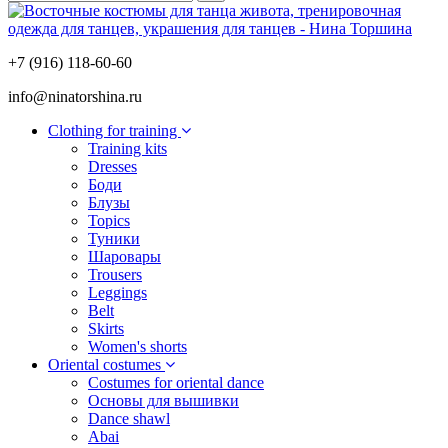
+7 (916) 118-60-60
info@ninatorshina.ru
Сlothing for training
Training kits
Dresses
Боди
Блузы
Topics
Туники
Шаровары
Trousers
Leggings
Belt
Skirts
Women's shorts
Oriental costumes
Costumes for oriental dance
Основы для вышивки
Dance shawl
Abai