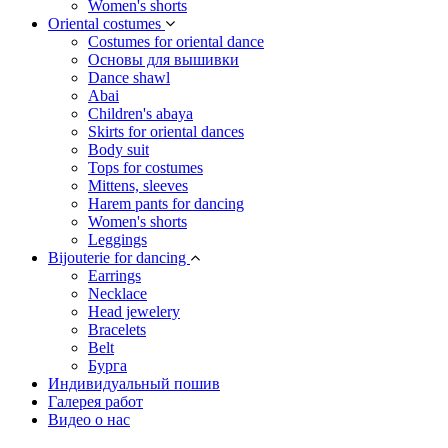
Women's shorts
Oriental costumes
Costumes for oriental dance
Основы для вышивки
Dance shawl
Abai
Children's abaya
Skirts for oriental dances
Body suit
Tops for costumes
Mittens, sleeves
Harem pants for dancing
Women's shorts
Leggings
Bijouterie for dancing
Earrings
Necklace
Head jewelery
Bracelets
Belt
Бурга
Индивидуальный пошив
Галерея работ
Видео о нас