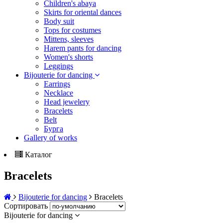
Children's abaya
Skirts for oriental dances
Body suit
Tops for costumes
Mittens, sleeves
Harem pants for dancing
Women's shorts
Leggings
Bijouterie for dancing
Earrings
Necklace
Head jewelery
Bracelets
Belt
Бурга
Gallery of works
Каталог
Bracelets
Bijouterie for dancing
Bracelets
Сортировать
Bijouterie for dancing