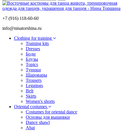
+7 (916) 118-60-60
info@ninatorshina.ru
Сlothing for training
Training kits
Dresses
Боди
Блузы
Topics
Туники
Шаровары
Trousers
Leggings
Belt
Skirts
Women's shorts
Oriental costumes
Costumes for oriental dance
Основы для вышивки
Dance shawl
Abai