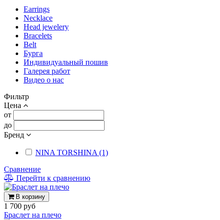
Earrings
Necklace
Head jewelery
Bracelets
Belt
Бурга
Индивидуальный пошив
Галерея работ
Видео о нас
Фильтр
Цена
от
до
Бренд
NINA TORSHINA (1)
Сравнение
Перейти к сравнению
В корзину
1 700 руб
Браслет на плечо