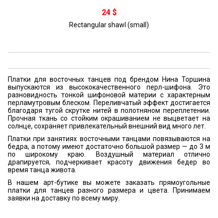
В корзину
24 $
Rectangular shawl (small)
Платки для восточных танцев под брендом Нина Торшина
выпускаются из высококачественного перл-шифона. Это
разновидность тонкой шифоновой материи с характерным
перламутровым блеском. Переливчатый эффект достигается
благодаря тугой скрутке нитей в полотняном переплетении.
Прочная ткань со стойким окрашиванием не выцветает на
солнце, сохраняет привлекательный внешний вид много лет.
Платки при занятиях восточными танцами повязываются на
бедра, а потому имеют достаточно большой размер — до 3 м
по широкому краю. Воздушный материал отлично
драпируется, подчеркивает красоту движения бедер во
время танца живота.
В нашем арт-бутике вы можете заказать прямоугольные
платки для танцев разного размера и цвета. Принимаем
заявки на доставку по всему миру.