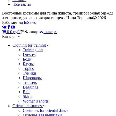
Контакты
Восточные костюмы для танца живота, тренировочная одежда
для танцев, украшения для танцев - Нина Торшина
2026
Работает на
InSales
0
0 руб
Фильтр
наверх
Каталог
Сlothing for training
Training kits
Dresses
Боди
Блузы
Topics
Туники
Шаровары
Trousers
Leggings
Belt
Skirts
Women's shorts
Oriental costumes
Costumes for oriental dance
Основы для вышивки