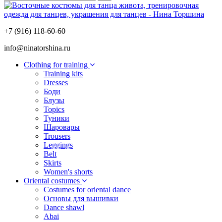
+7 (916) 118-60-60
info@ninatorshina.ru
Сlothing for training
Training kits
Dresses
Боди
Блузы
Topics
Туники
Шаровары
Trousers
Leggings
Belt
Skirts
Women's shorts
Oriental costumes
Costumes for oriental dance
Основы для вышивки
Dance shawl
Abai