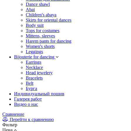
Dance shawl
Abai
Children's abaya
Skirts for oriental dances
Body suit
Tops for costumes
Mittens, sleeves
Harem pants for dancing
Women's shorts
Leggings
Bijouterie for dancing
Earrings
Necklace
Head jewelery
Bracelets
Belt
Бурга
Индивидуальный пошив
Галерея работ
Видео о нас
Сравнение
Перейти к сравнению
Фильтр
Цена