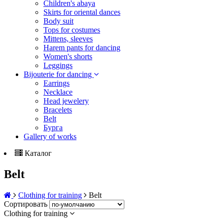
Children's abaya
Skirts for oriental dances
Body suit
Tops for costumes
Mittens, sleeves
Harem pants for dancing
Women's shorts
Leggings
Bijouterie for dancing
Earrings
Necklace
Head jewelery
Bracelets
Belt
Бурга
Gallery of works
Каталог
Belt
Сlothing for training
Belt
Сортировать
Сlothing for training