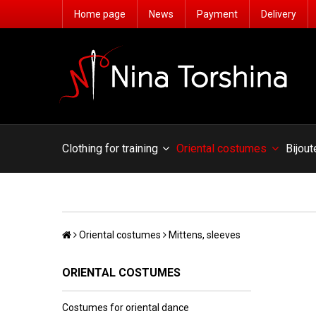
Home page
News
Payment
Delivery
Сlothing for training
Oriental costumes
Bijout
Oriental costumes
Mittens, sleeves
ORIENTAL COSTUMES
Costumes for oriental dance