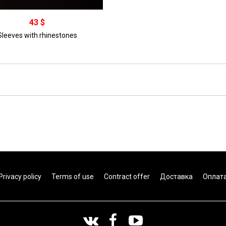
43 $
Sleeves with rhinestones
Privacy policy
Terms of use
Contract offer
Доставка
Оплат