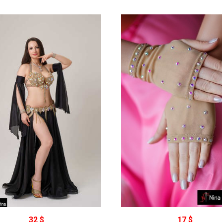
32 $
17 $