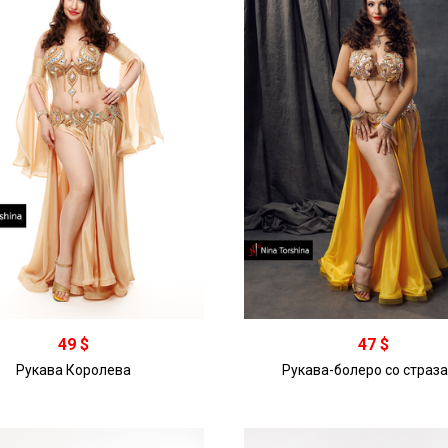
49 $
47 $
Рукава Королева
Рукава-болеро со страз