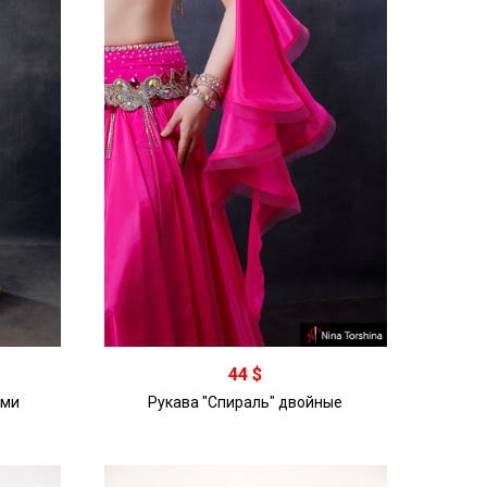
44 $
ами
Рукава "Спираль" двойные