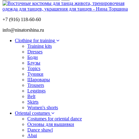
+7 (916) 118-60-60
info@ninatorshina.ru
Сlothing for training
Training kits
Dresses
Боди
Блузы
Topics
Туники
Шаровары
Trousers
Leggings
Belt
Skirts
Women's shorts
Oriental costumes
Costumes for oriental dance
Основы для вышивки
Dance shawl
Abai