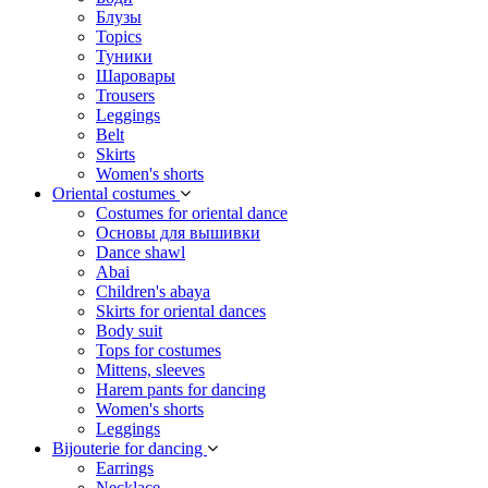
Блузы
Topics
Туники
Шаровары
Trousers
Leggings
Belt
Skirts
Women's shorts
Oriental costumes
Costumes for oriental dance
Основы для вышивки
Dance shawl
Abai
Children's abaya
Skirts for oriental dances
Body suit
Tops for costumes
Mittens, sleeves
Harem pants for dancing
Women's shorts
Leggings
Bijouterie for dancing
Earrings
Necklace