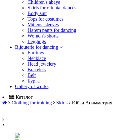
Children's abaya
Skirts for oriental dances
Body suit
Tops for costumes
Mittens, sleeves
Harem pants for dancing
Women's shorts
Leggings
Bijouterie for dancing
Earrings
Necklace
Head jewelery
Bracelets
Belt
Бурга
Gallery of works
Каталог
Сlothing for training
Skirts
Юбка Асимметрия