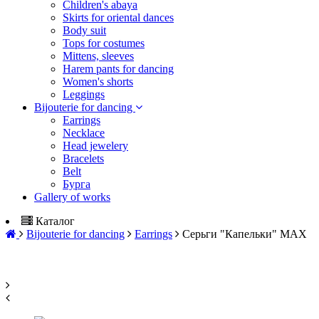
Children's abaya
Skirts for oriental dances
Body suit
Tops for costumes
Mittens, sleeves
Harem pants for dancing
Women's shorts
Leggings
Bijouterie for dancing
Earrings
Necklace
Head jewelery
Bracelets
Belt
Бурга
Gallery of works
Каталог
Bijouterie for dancing
Earrings
Серьги "Капельки" MAX