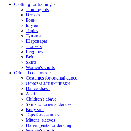
Сlothing for training
Training kits
Dresses
Боди
Блузы
Topics
Туники
Шаровары
Trousers
Leggings
Belt
Skirts
Women's shorts
Oriental costumes
Costumes for oriental dance
Основы для вышивки
Dance shawl
Abai
Children's abaya
Skirts for oriental dances
Body suit
Tops for costumes
Mittens, sleeves
Harem pants for dancing
Women's shorts