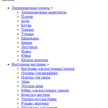
Тренировочная одежда
Тренировочные комплекты
Платья
Боди
Блузы
Топики
Туники
Шаровары
Брюки
Леггинсы
Пояса
Юбки
Шорты женские
Восточные костюмы
Костюмы для восточных танцев
Основы для вышивки
Платки для танца
Абаи
Детские абаи
Юбки для восточных танцев
Боди под костюм
Топики под костюмы
Рукава, митенки
Шаровары для танцев