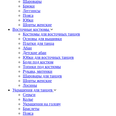
Шаровары
Брюки
Леггинсы
Пояса
Юбки
Шорты женские
Восточные костюмы
Костюмы для восточных танцев
Основы для вышивки
Платки для танца
Абаи
Детские абаи
Юбки для восточных танцев
Боди под костюм
Топики под костюмы
Рукава, митенки
Шаровары для танцев
Шорты женские
Лосины
Украшения для танцев
Серьги
Колье
Украшения на голову
Браслеты
Пояса