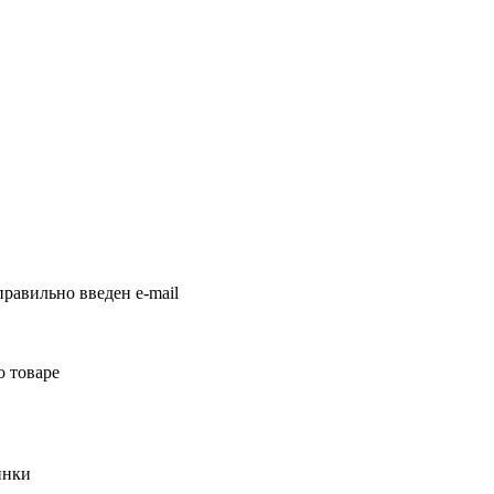
равильно введен e-mail
о товаре
инки