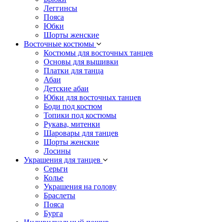
Леггинсы
Пояса
Юбки
Шорты женские
Восточные костюмы
Костюмы для восточных танцев
Основы для вышивки
Платки для танца
Абаи
Детские абаи
Юбки для восточных танцев
Боди под костюм
Топики под костюмы
Рукава, митенки
Шаровары для танцев
Шорты женские
Лосины
Украшения для танцев
Серьги
Колье
Украшения на голову
Браслеты
Пояса
Бурга