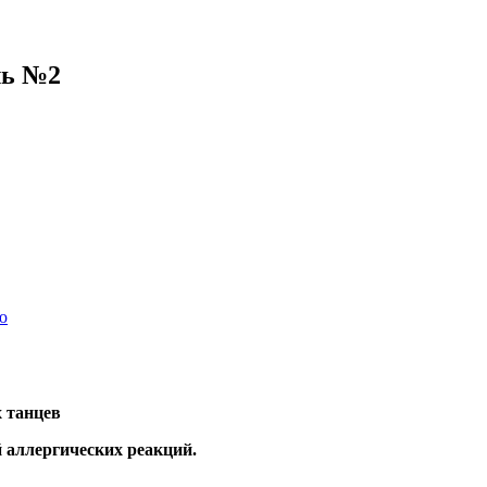
ль №2
ю
 танцев
й
аллергических реакций.