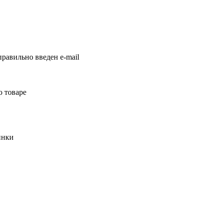
равильно введен e-mail
о товаре
инки