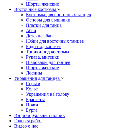
Шорты женские
Восточные костюмы
Костюмы для восточных танцев
Основы для вышивки
Платки для танца
Абаи
Детские абаи
Юбки для восточных танцев
Боди под костюм
Топики под костюмы
Рукава, митенки
Шаровары для танцев
Шорты женские
Лосины
Украшения для танцев
Серьги
Колье
Украшения на голову
Браслеты
Пояса
Бурга
Индивидуальный пошив
Галерея работ
Видео о нас