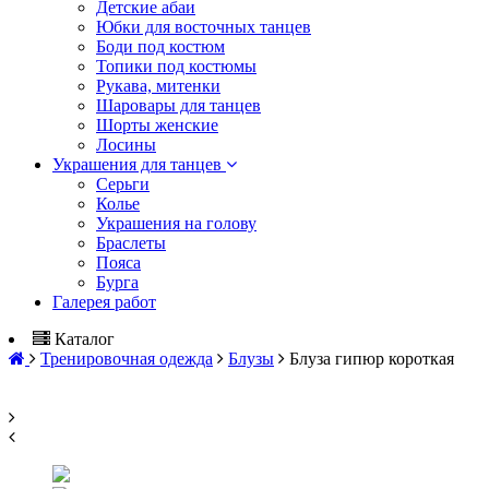
Детские абаи
Юбки для восточных танцев
Боди под костюм
Топики под костюмы
Рукава, митенки
Шаровары для танцев
Шорты женские
Лосины
Украшения для танцев
Серьги
Колье
Украшения на голову
Браслеты
Пояса
Бурга
Галерея работ
Каталог
Тренировочная одежда
Блузы
Блуза гипюр короткая