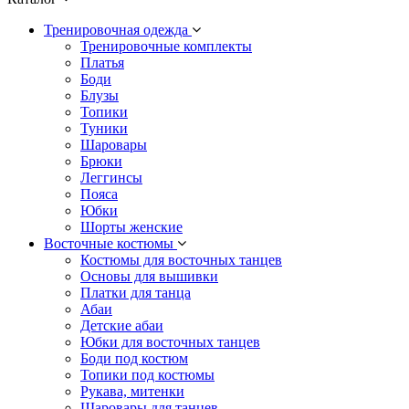
Тренировочная одежда
Тренировочные комплекты
Платья
Боди
Блузы
Топики
Туники
Шаровары
Брюки
Леггинсы
Пояса
Юбки
Шорты женские
Восточные костюмы
Костюмы для восточных танцев
Основы для вышивки
Платки для танца
Абаи
Детские абаи
Юбки для восточных танцев
Боди под костюм
Топики под костюмы
Рукава, митенки
Шаровары для танцев