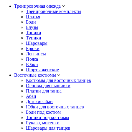
Тренировочная одежда
Тренировочные комплекты
Платья
Боди
Блузы
Топики
Туники
Шаровары
Брюки
Леггинсы
Пояса
Юбки
Шорты женские
Восточные костюмы
Костюмы для восточных танцев
Основы для вышивки
Платки для танца
Абаи
Детские абаи
Юбки для восточных танцев
Боди под костюм
Топики под костюмы
Рукава, митенки
Шаровары для танцев