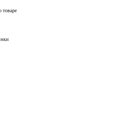
о товаре
инки