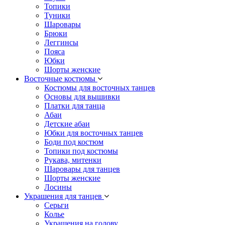
Топики
Туники
Шаровары
Брюки
Леггинсы
Пояса
Юбки
Шорты женские
Восточные костюмы
Костюмы для восточных танцев
Основы для вышивки
Платки для танца
Абаи
Детские абаи
Юбки для восточных танцев
Боди под костюм
Топики под костюмы
Рукава, митенки
Шаровары для танцев
Шорты женские
Лосины
Украшения для танцев
Серьги
Колье
Украшения на голову