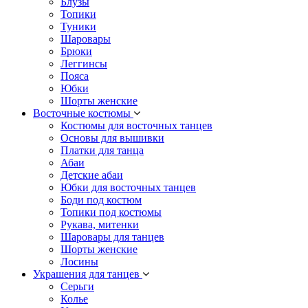
Блузы
Топики
Туники
Шаровары
Брюки
Леггинсы
Пояса
Юбки
Шорты женские
Восточные костюмы
Костюмы для восточных танцев
Основы для вышивки
Платки для танца
Абаи
Детские абаи
Юбки для восточных танцев
Боди под костюм
Топики под костюмы
Рукава, митенки
Шаровары для танцев
Шорты женские
Лосины
Украшения для танцев
Серьги
Колье