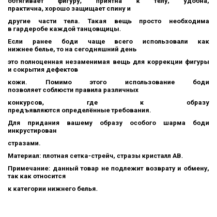
обтягивает фигуру, приятна к телу, удобна,
практична,
хорошо
защищает спину и
другие части тела. Такая вещь просто необходима
в
гардеробе каждой
танцовщицы.
Если ранее боди чаще всего
использовали как
нижнее
белье, то на сегодняшний
день
это полноценная незаменимая вещь для коррекции
фигуры
и
сокрытия дефектов
кожи.
Помимо этого использование боди
позволяет
соблюсти правила различных
конкурсов,
где к образу
предъявляются определённые
требования.
Для придания вашему образу особого шарма боди
инкрустирован
стразами.
Материал: плотная сетка-стрейч, стразы кристалл AB.
Примечание: данный товар не подлежит возврату и обмену,
так как относится
к категории нижнего белья.